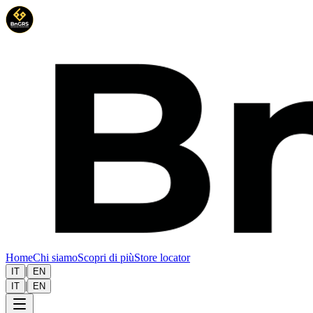
Home
Chi siamo
Scopri di più
Store locator
|
IT
EN
|
IT
EN