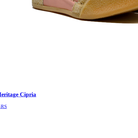
itage Cipria
S