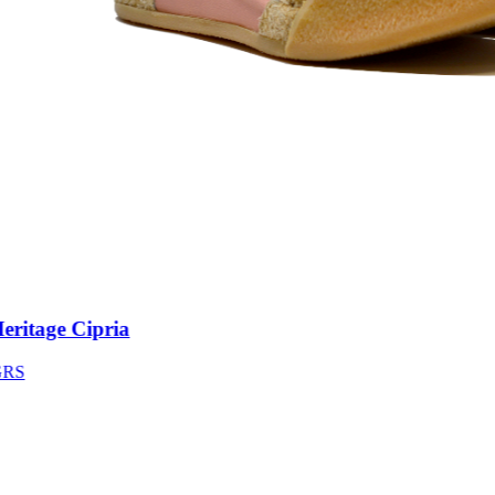
itage Cipria
S