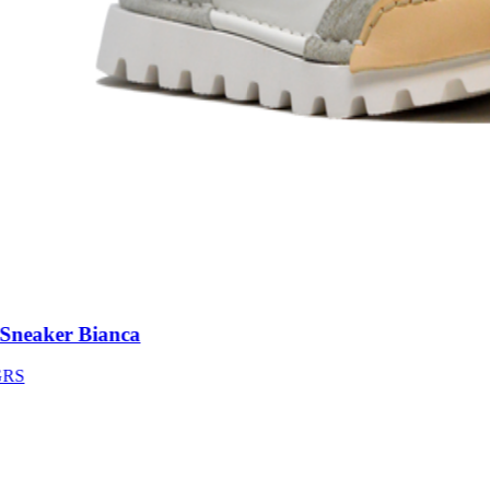
neaker Bianca
S