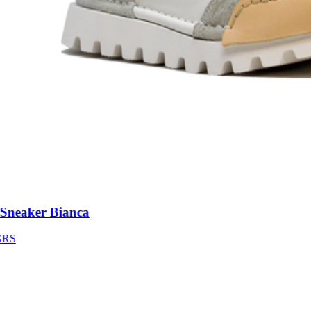
neaker Bianca
S