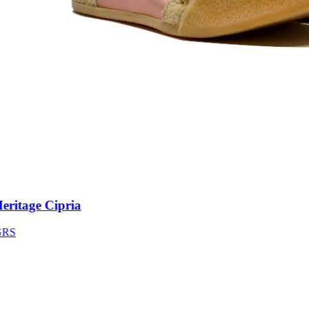
itage Cipria
S