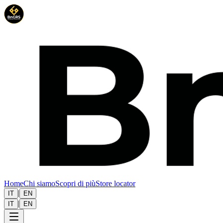
Home
Chi siamo
Scopri di più
Store locator
|
IT
EN
|
IT
EN