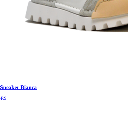
neaker Bianca
S