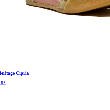
itage Cipria
S