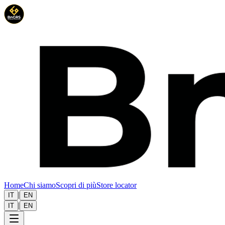
Home
Chi siamo
Scopri di più
Store locator
|
IT
EN
|
IT
EN