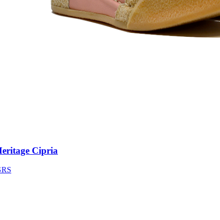
itage Cipria
S