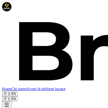
Home
Chi siamo
Scopri di più
Store locator
|
IT
EN
|
IT
EN