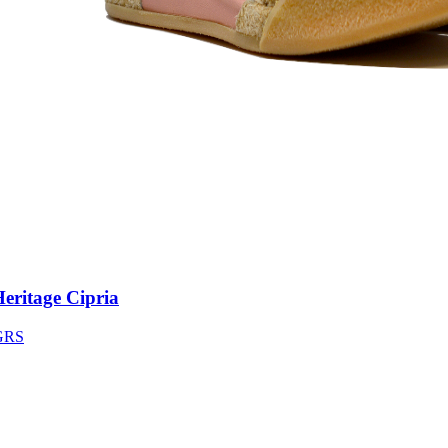
ritage Cipria
S