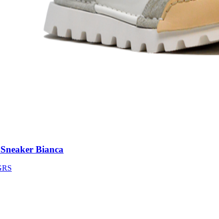
neaker Bianca
S