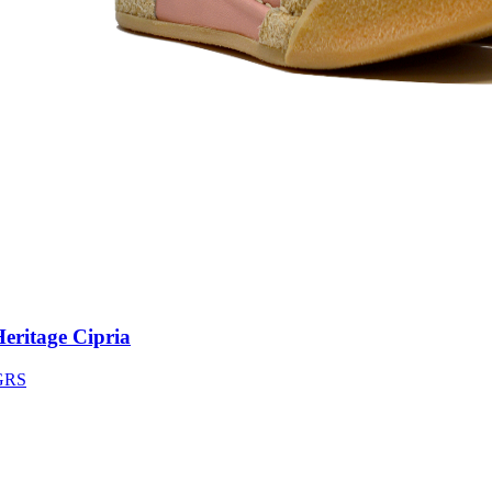
ritage Cipria
S