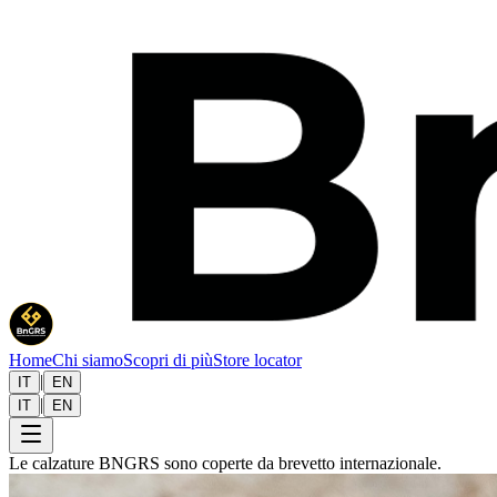
Home
Chi siamo
Scopri di più
Store locator
|
IT
EN
|
IT
EN
Le calzature BNGRS sono coperte da brevetto internazionale.