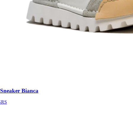
neaker Bianca
S