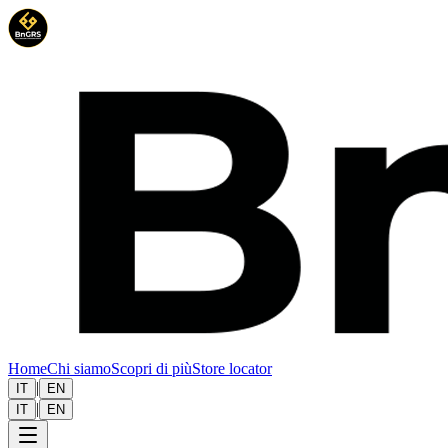
Home
Chi siamo
Scopri di più
Store locator
|
IT
EN
|
IT
EN