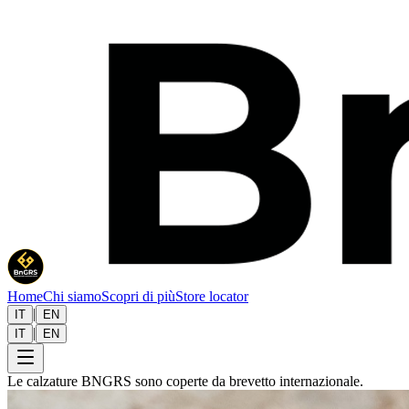
Home
Chi siamo
Scopri di più
Store locator
|
IT
EN
|
IT
EN
Le calzature BNGRS sono coperte da brevetto internazionale.