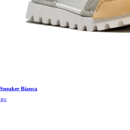
eaker Bianca
S