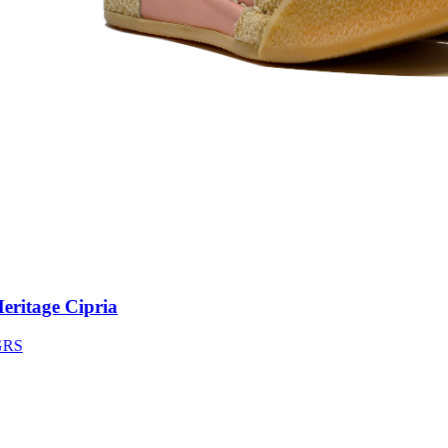
itage Cipria
S