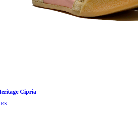
itage Cipria
S