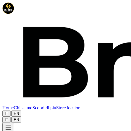
Home
Chi siamo
Scopri di più
Store locator
|
IT
EN
|
IT
EN