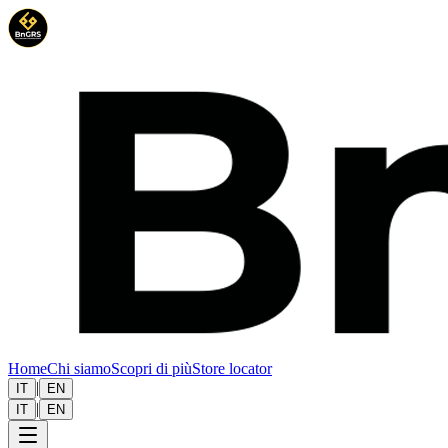
Home
Chi siamo
Scopri di più
Store locator
|
IT
EN
|
IT
EN