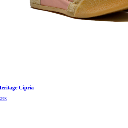
itage Cipria
S