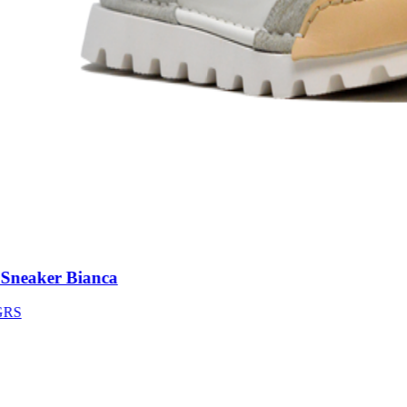
neaker Bianca
S