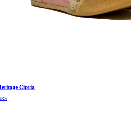
itage Cipria
S