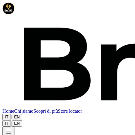
Home
Chi siamo
Scopri di più
Store locator
|
IT
EN
|
IT
EN