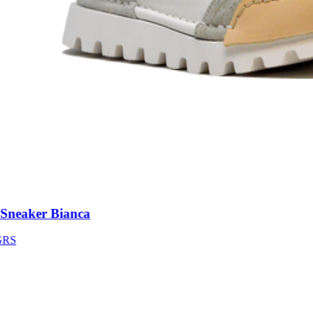
neaker Bianca
S