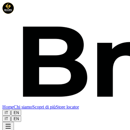
Home
Chi siamo
Scopri di più
Store locator
|
IT
EN
|
IT
EN