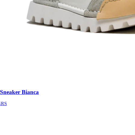
neaker Bianca
S