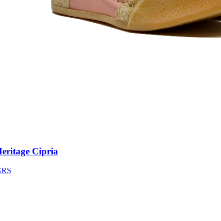
itage Cipria
S