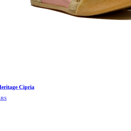
itage Cipria
S