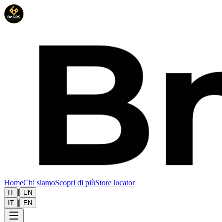
Home
Chi siamo
Scopri di più
Store locator
|
IT
EN
|
IT
EN