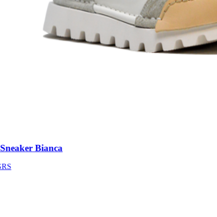
neaker Bianca
S