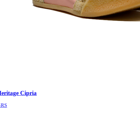
itage Cipria
S