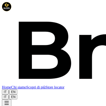
Home
Chi siamo
Scopri di più
Store locator
|
IT
EN
|
IT
EN