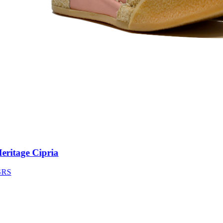
itage Cipria
S