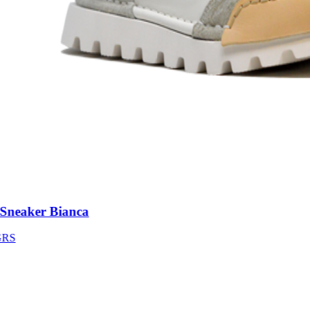
neaker Bianca
S