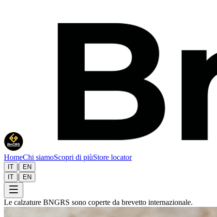
Home
Chi siamo
Scopri di più
Store locator
|
IT
EN
|
IT
EN
Le calzature BNGRS sono coperte da brevetto internazionale.