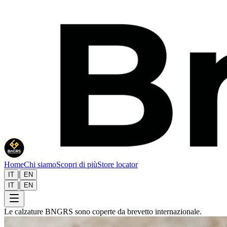
Home
Chi siamo
Scopri di più
Store locator
|
IT
EN
|
IT
EN
Le calzature BNGRS sono coperte da brevetto internazionale.