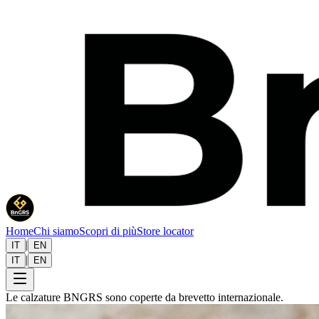
Home
Chi siamo
Scopri di più
Store locator
|
IT
EN
|
IT
EN
Le calzature BNGRS sono coperte da brevetto internazionale.