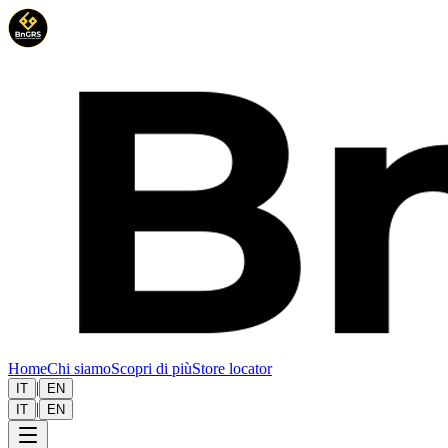
Home
Chi siamo
Scopri di più
Store locator
|
IT
EN
|
IT
EN