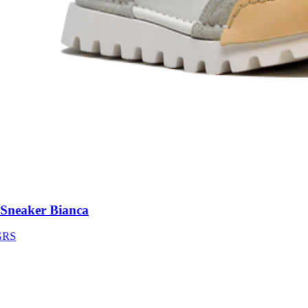
neaker Bianca
S