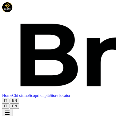
Home
Chi siamo
Scopri di più
Store locator
|
IT
EN
|
IT
EN