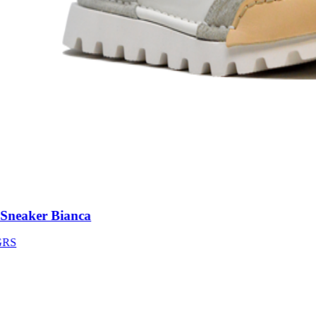
neaker Bianca
S