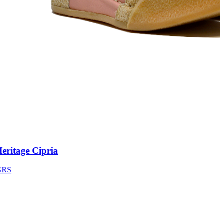
itage Cipria
S