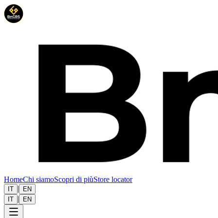
Home
Chi siamo
Scopri di più
Store locator
|
IT
EN
|
IT
EN