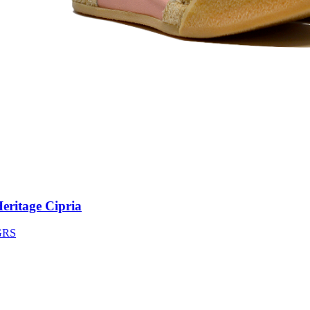
itage Cipria
S