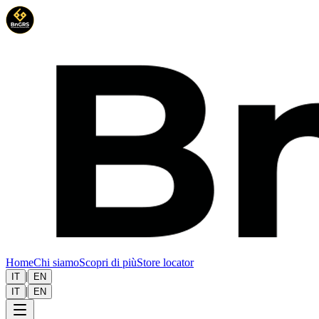
Home
Chi siamo
Scopri di più
Store locator
|
IT
EN
|
IT
EN