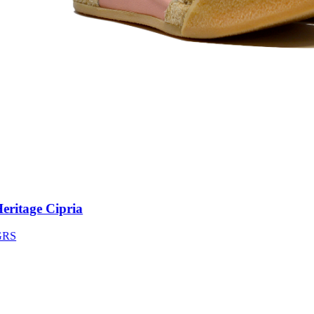
ritage Cipria
S