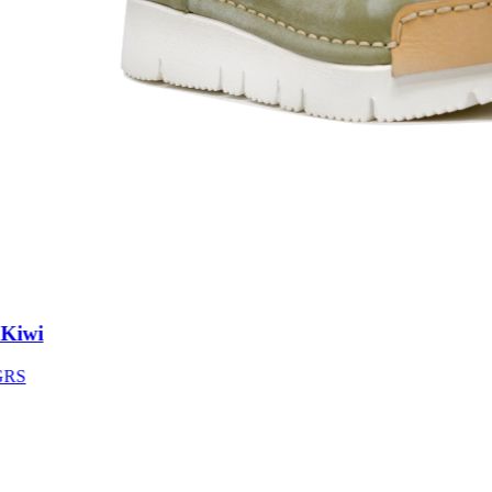
iwi
S