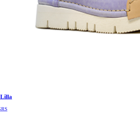
lla
S