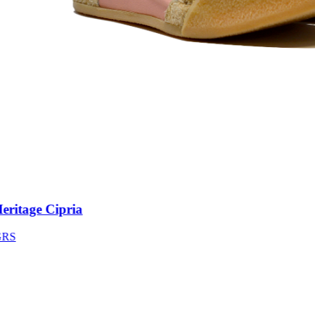
itage Cipria
S