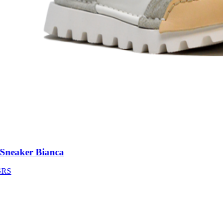
eaker Bianca
S