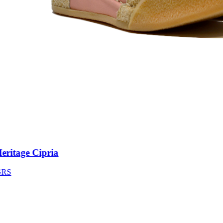
itage Cipria
S