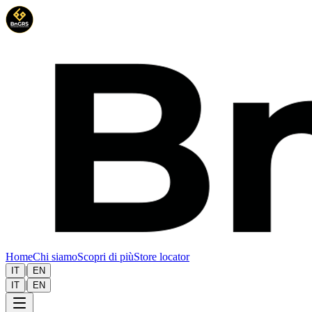
Home
Chi siamo
Scopri di più
Store locator
|
IT
EN
|
IT
EN