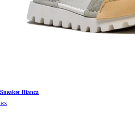
neaker Bianca
S