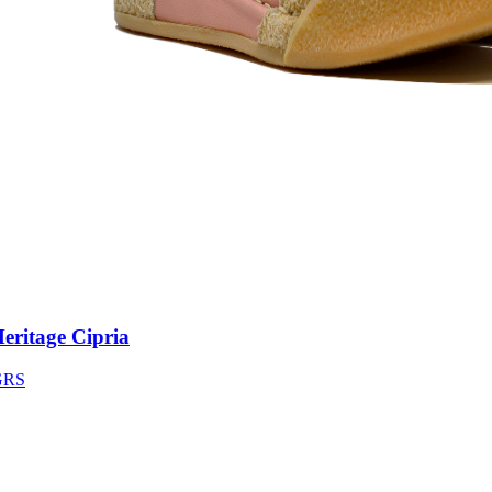
ritage Cipria
S