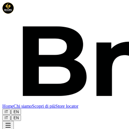
Home
Chi siamo
Scopri di più
Store locator
|
IT
EN
|
IT
EN