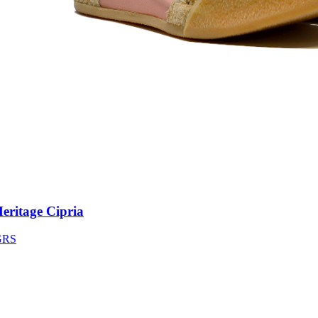
ritage Cipria
S