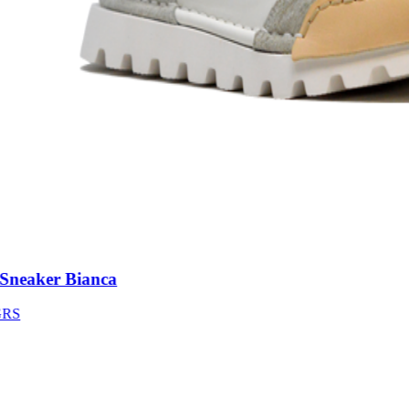
neaker Bianca
S