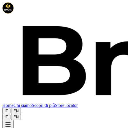
Home
Chi siamo
Scopri di più
Store locator
|
IT
EN
|
IT
EN