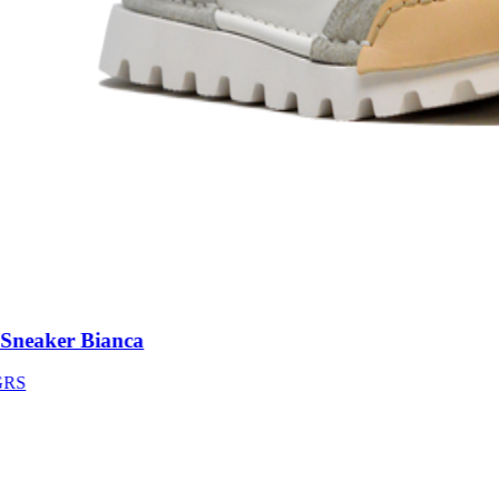
neaker Bianca
S