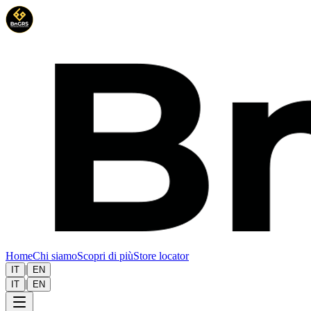
Home
Chi siamo
Scopri di più
Store locator
|
IT
EN
|
IT
EN