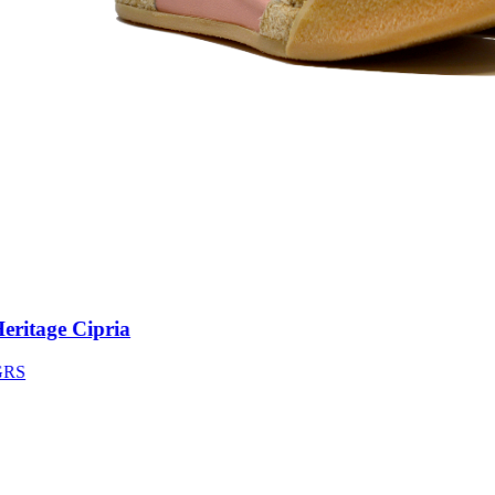
ritage Cipria
S