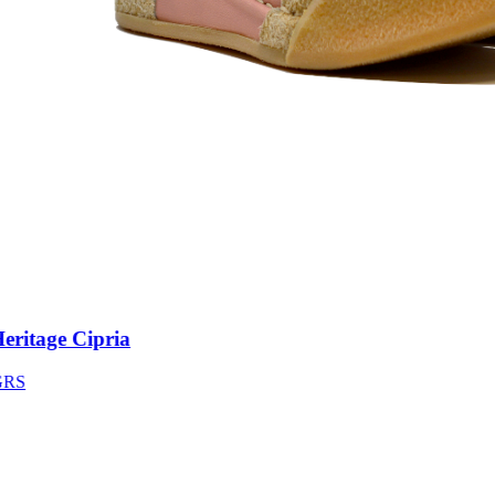
ritage Cipria
S