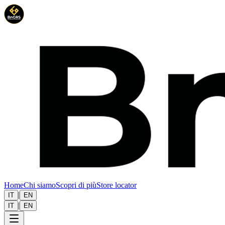
Home
Chi siamo
Scopri di più
Store locator
|
IT
EN
|
IT
EN