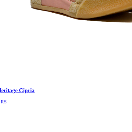
itage Cipria
S