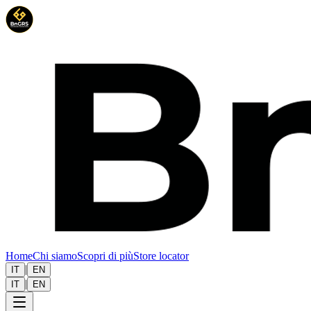
Home
Chi siamo
Scopri di più
Store locator
|
IT
EN
|
IT
EN