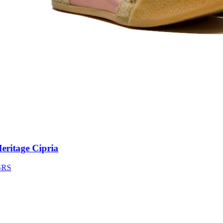
itage Cipria
S