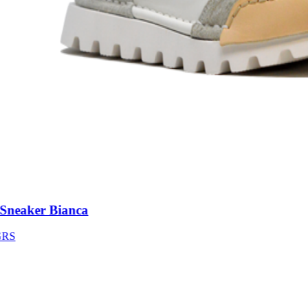
neaker Bianca
S