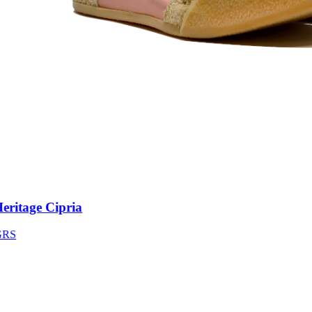
itage Cipria
S