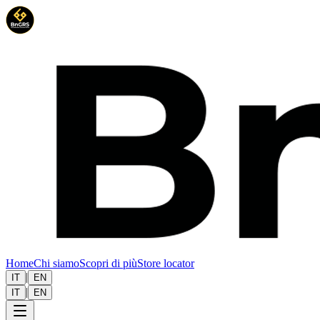
Home
Chi siamo
Scopri di più
Store locator
|
IT
EN
|
IT
EN