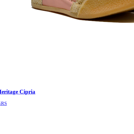
itage Cipria
S