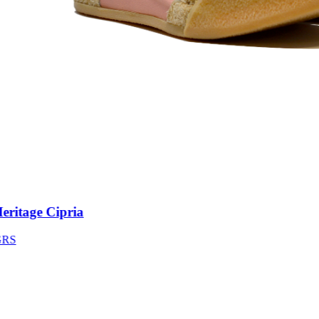
itage Cipria
S