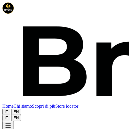
Home
Chi siamo
Scopri di più
Store locator
|
IT
EN
|
IT
EN