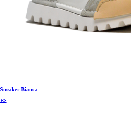
neaker Bianca
S