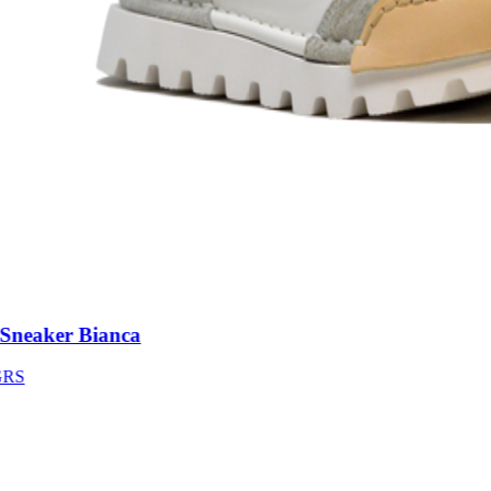
neaker Bianca
S