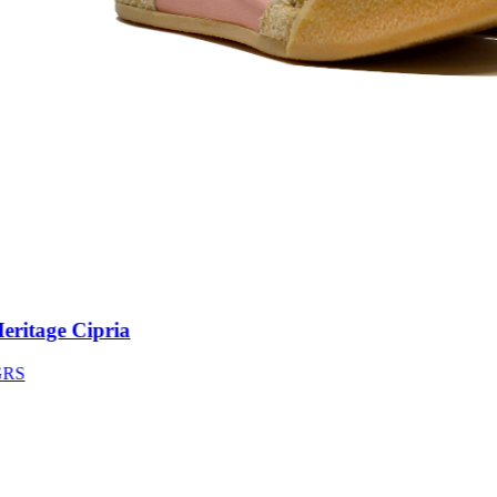
itage Cipria
S