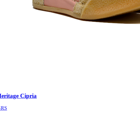
itage Cipria
S