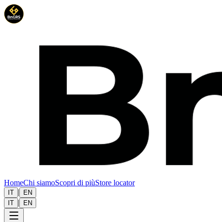
Home
Chi siamo
Scopri di più
Store locator
|
IT
EN
|
IT
EN