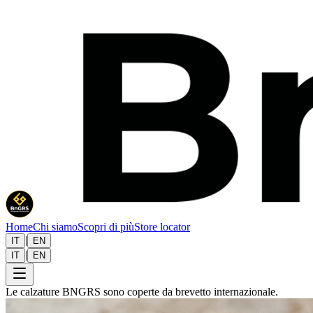
Home
Chi siamo
Scopri di più
Store locator
|
IT
EN
|
IT
EN
Le calzature BNGRS sono coperte da brevetto internazionale.