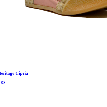
itage Cipria
S