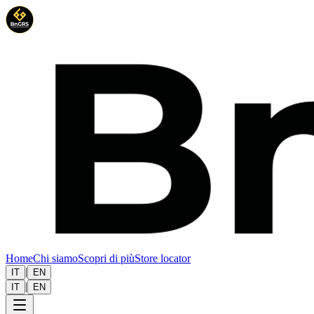
Home
Chi siamo
Scopri di più
Store locator
|
IT
EN
|
IT
EN