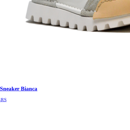
neaker Bianca
S