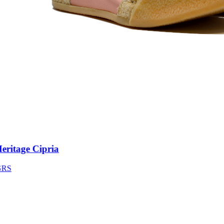
itage Cipria
S