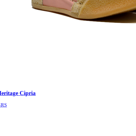
itage Cipria
S