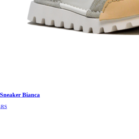
neaker Bianca
S