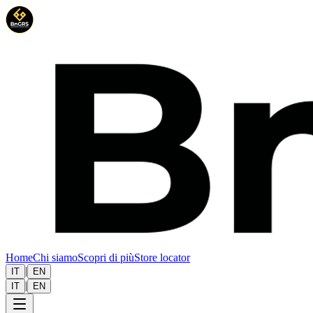
Home
Chi siamo
Scopri di più
Store locator
|
IT
EN
|
IT
EN