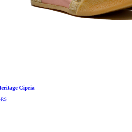
itage Cipria
S