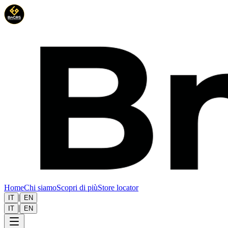
Home
Chi siamo
Scopri di più
Store locator
|
IT
EN
|
IT
EN