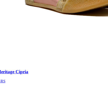
itage Cipria
S