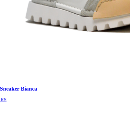
neaker Bianca
S