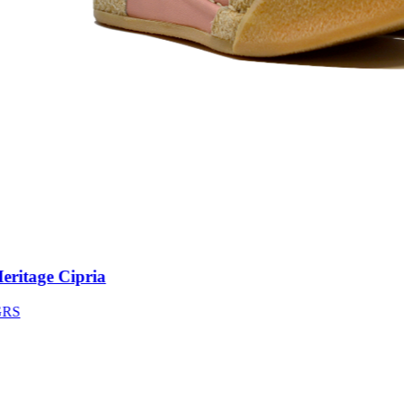
itage Cipria
S