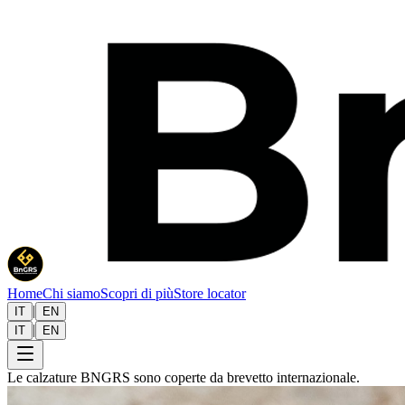
Home
Chi siamo
Scopri di più
Store locator
|
IT
EN
|
IT
EN
Le calzature BNGRS sono coperte da brevetto internazionale.