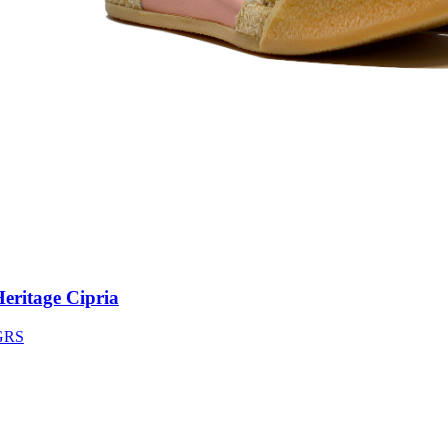
ritage Cipria
S