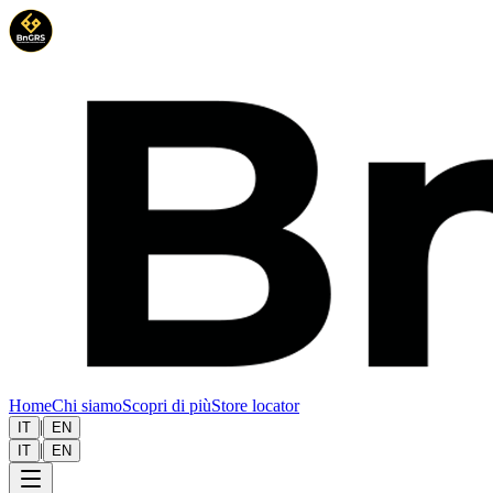
Home
Chi siamo
Scopri di più
Store locator
|
IT
EN
|
IT
EN