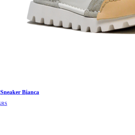
neaker Bianca
S