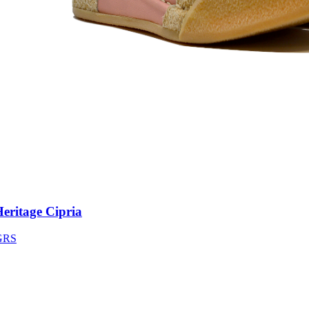
ritage Cipria
S