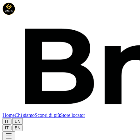
Home
Chi siamo
Scopri di più
Store locator
|
IT
EN
|
IT
EN