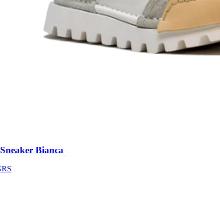
neaker Bianca
S