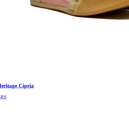
itage Cipria
S