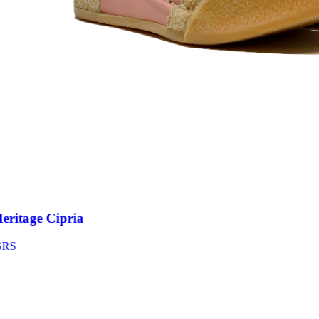
itage Cipria
S