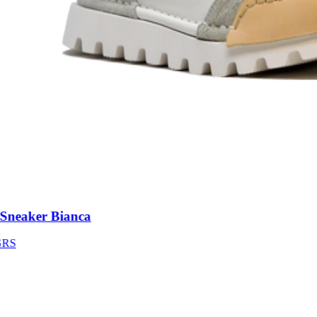
neaker Bianca
S