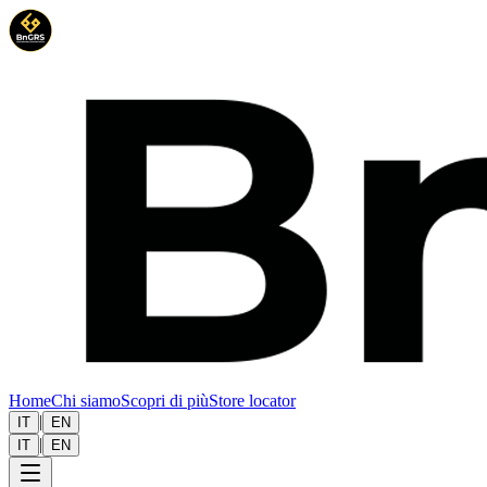
Home
Chi siamo
Scopri di più
Store locator
|
IT
EN
|
IT
EN