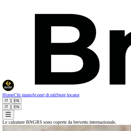
Home
Chi siamo
Scopri di più
Store locator
|
IT
EN
|
IT
EN
Le calzature BNGRS sono coperte da brevetto internazionale.