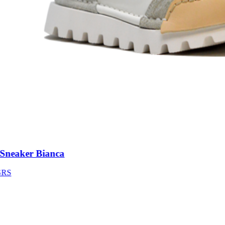
eaker Bianca
S