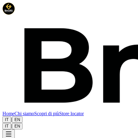
Home
Chi siamo
Scopri di più
Store locator
|
IT
EN
|
IT
EN