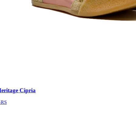
itage Cipria
S