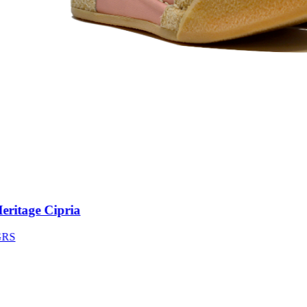
itage Cipria
S