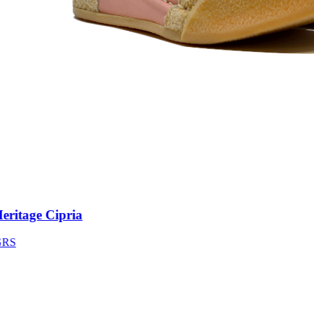
itage Cipria
S