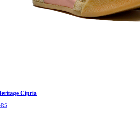
itage Cipria
S