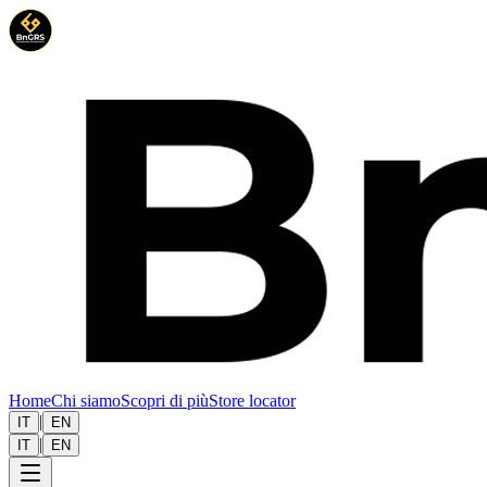
Home
Chi siamo
Scopri di più
Store locator
|
IT
EN
|
IT
EN