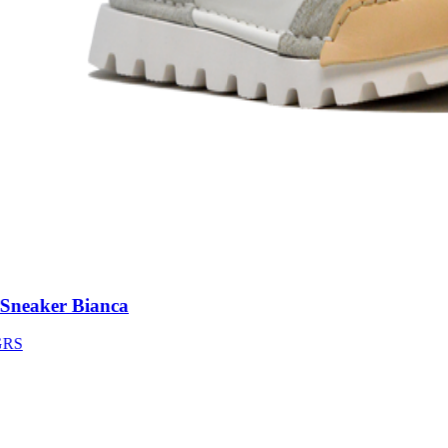
neaker Bianca
S