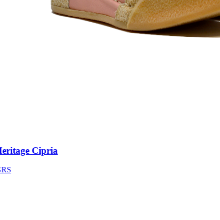
itage Cipria
S