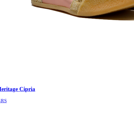
itage Cipria
S