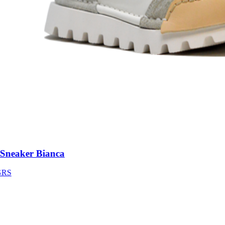
neaker Bianca
S