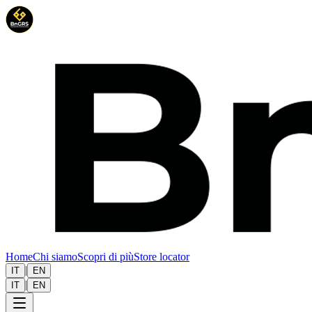
Home
Chi siamo
Scopri di più
Store locator
|
IT
EN
|
IT
EN