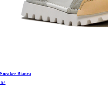
neaker Bianca
S