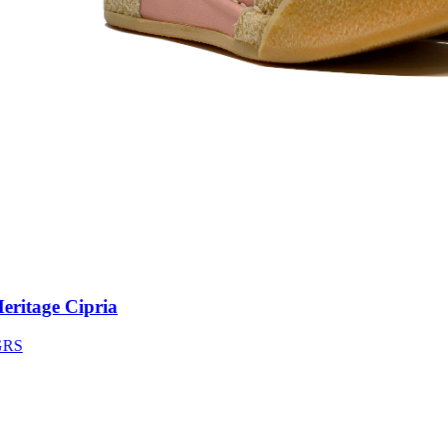
ritage Cipria
S