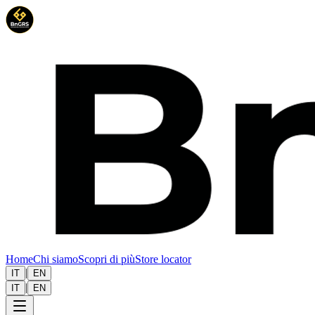
Home
Chi siamo
Scopri di più
Store locator
|
IT
EN
|
IT
EN