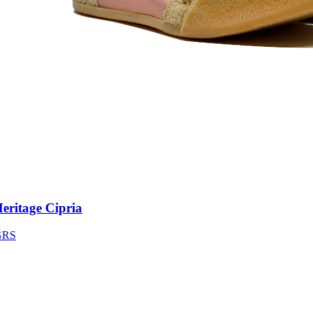
ritage Cipria
S