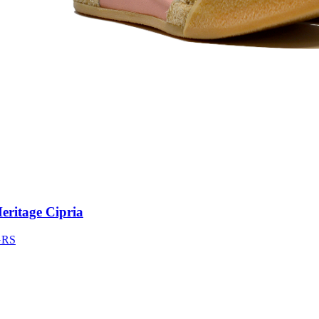
itage Cipria
S