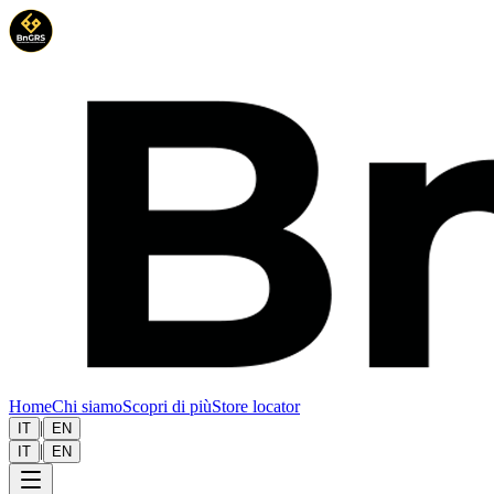
Home
Chi siamo
Scopri di più
Store locator
|
IT
EN
|
IT
EN