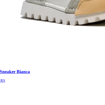
neaker Bianca
S