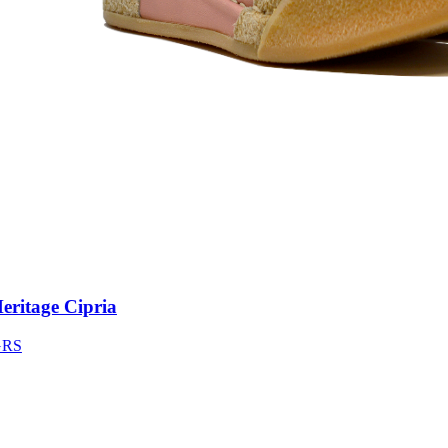
itage Cipria
S