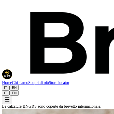
Home
Chi siamo
Scopri di più
Store locator
|
IT
EN
|
IT
EN
Le calzature BNGRS sono coperte da brevetto internazionale.