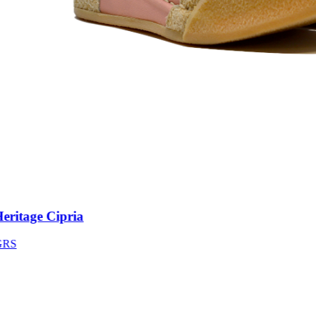
itage Cipria
S