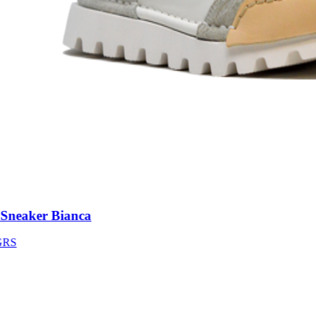
neaker Bianca
S