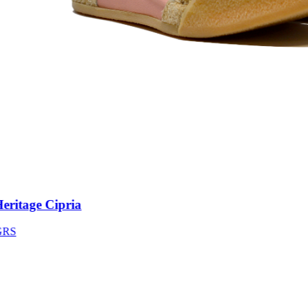
itage Cipria
S