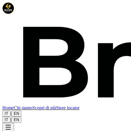
Home
Chi siamo
Scopri di più
Store locator
|
IT
EN
|
IT
EN