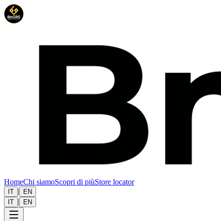
Home
Chi siamo
Scopri di più
Store locator
|
IT
EN
|
IT
EN