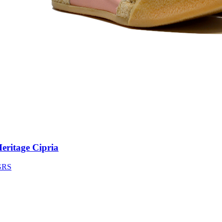
itage Cipria
S