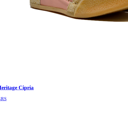
itage Cipria
S