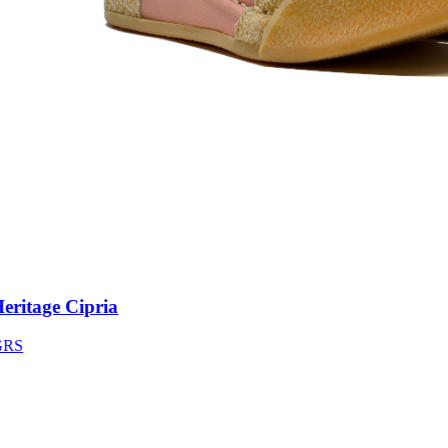
itage Cipria
S