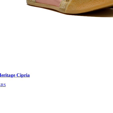
itage Cipria
S