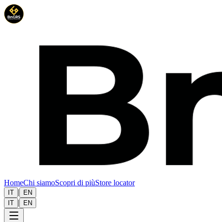
Home
Chi siamo
Scopri di più
Store locator
|
IT
EN
|
IT
EN