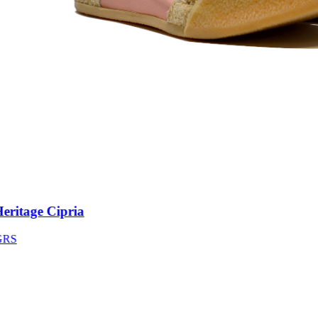
ritage Cipria
S