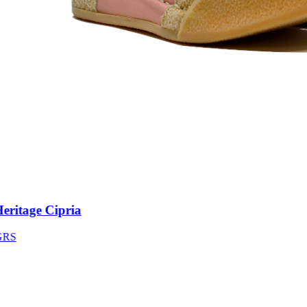
ritage Cipria
S