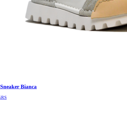
neaker Bianca
S