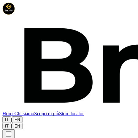
Home
Chi siamo
Scopri di più
Store locator
|
IT
EN
|
IT
EN