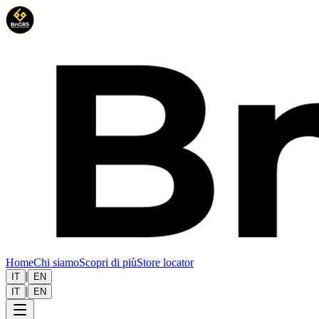
Home
Chi siamo
Scopri di più
Store locator
|
IT
EN
|
IT
EN