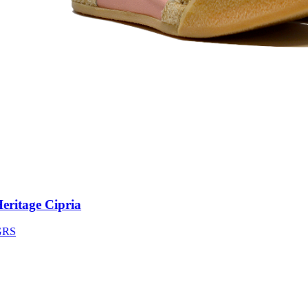
itage Cipria
S